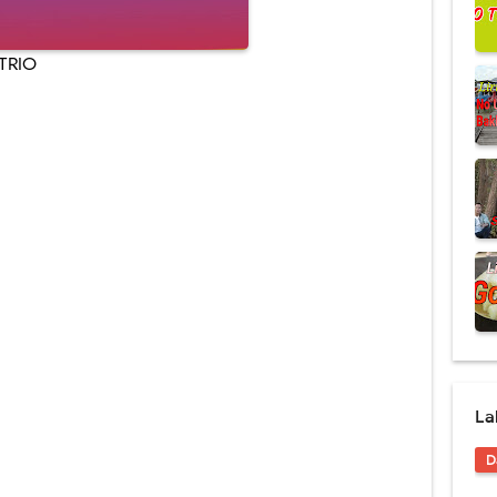
TRIO
La
D