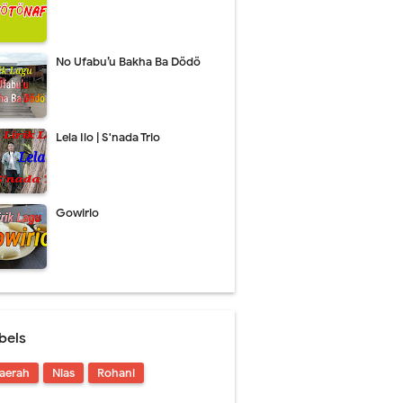
No Ufabu’u Bakha Ba Dödö
Lela Ilo | S'nada Trio
Gowirio
bels
aerah
Nias
Rohani