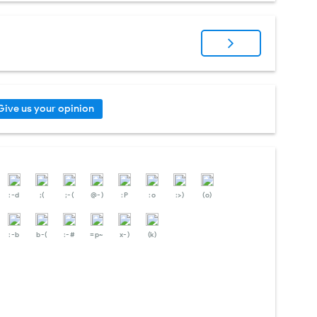
Give us your opinion
:-d
;(
;-(
@-)
:P
:o
:>)
(o)
:-b
b-(
:-#
=p~
x-)
(k)