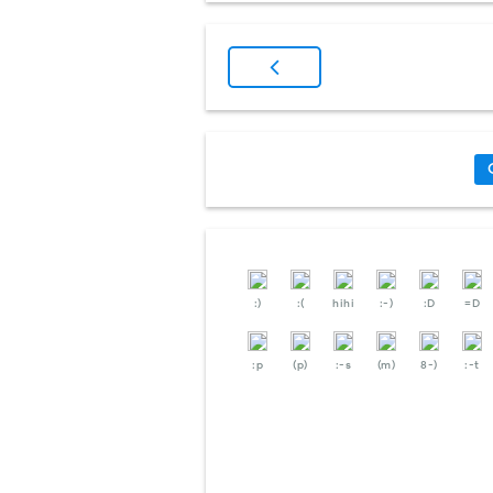
:)
:(
hihi
:-)
:D
=D
:p
(p)
:-s
(m)
8-)
:-t