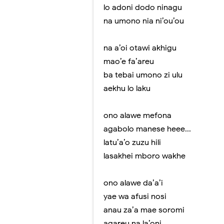
lo adoni dodo ninagu
na umono nia ni’ou’ou
na a’oi otawi akhigu
mao’e fa’areu
ba tebai umono zi ulu
aekhu lo laku
ono alawe mefona
agabolo manese heee...
latu’a’o zuzu hili
lasakhei mboro wakhe
ono alawe da’a’i
yae wa afusi nosi
anau za’a mae soromi
agareu na la’oni