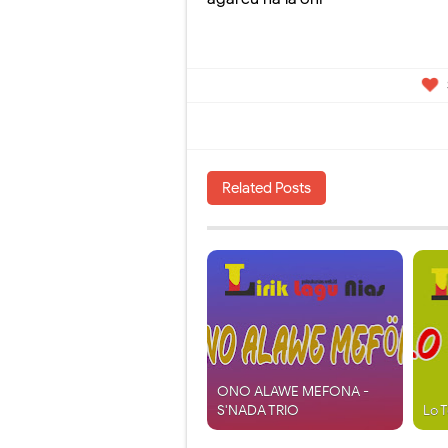
Related Posts
ONO ALAWE MEFONA -
S'NADA TRIO
Lo 