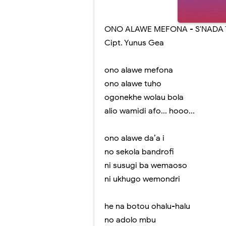
ONO ALAWE MEFONA - S'NADA 
Cipt. Yunus Gea
ono alawe mefona
ono alawe tuho
ogonekhe wolau bola
alio wamidi afo... hooo...
ono alawe da’a i
no sekola bandrofi
ni susugi ba wemaoso
ni ukhugo wemondri
he na botou ohalu-halu
no adolo mbu