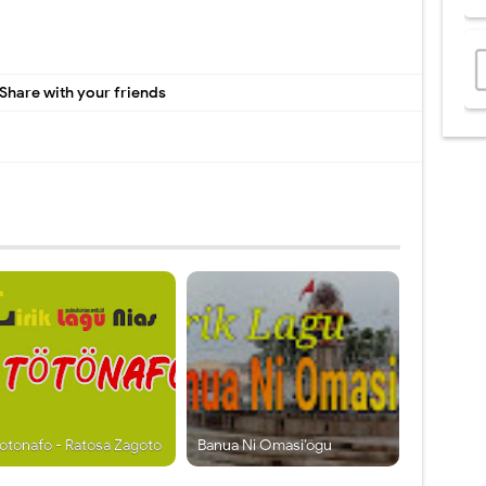
Share with your friends
Totonafo - Ratosa Zagoto
Banua Ni Omasi’ögu