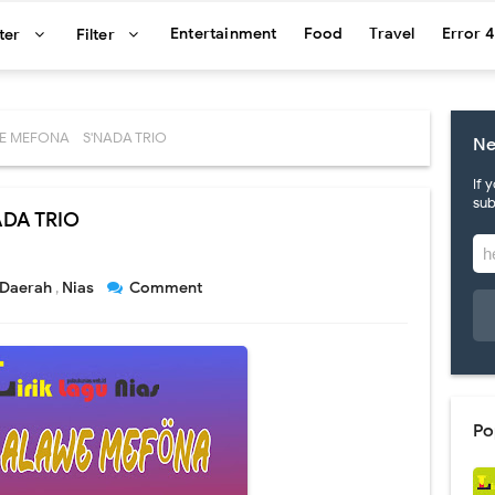
Entertainment
Food
Travel
Error 
lter
Filter
 MEFONA - S'NADA TRIO
Ne
If 
sub
DA TRIO
Daerah
,
Nias
Comment
Po