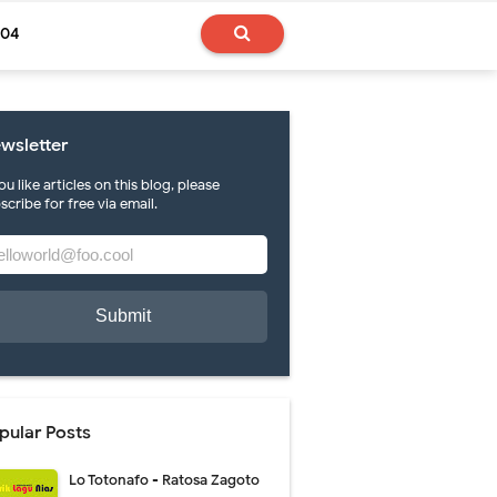
404
wsletter
you like articles on this blog, please
scribe for free via email.
pular Posts
Lo Totonafo - Ratosa Zagoto